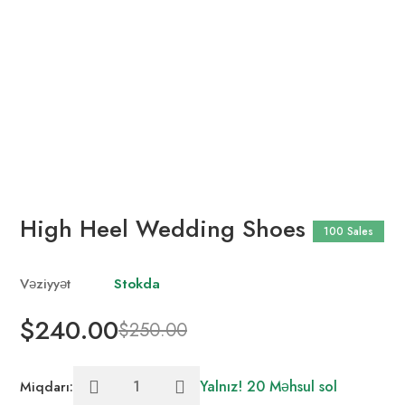
High Heel Wedding Shoes
100 Sales
Vəziyyət
Stokda
$240.00
$250.00
Yalnız! 20 Məhsul sol
Miqdarı: