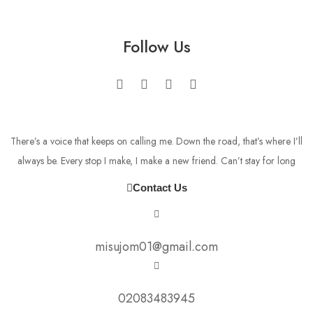
Follow Us
There’s a voice that keeps on calling me. Down the road, that’s where I’ll
always be. Every stop I make, I make a new friend. Can’t stay for long
Contact Us
misujom01@gmail.com
02083483945