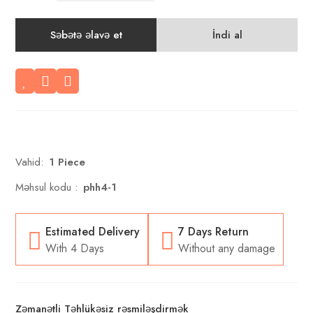
Səbətə əlavə et
İndi al
Vahid:
1
Piece
Məhsul kodu :
phh4-1
Estimated Delivery
7 Days Return
With 4 Days
Without any damage
Zəmanətli Təhlükəsiz rəsmiləşdirmək